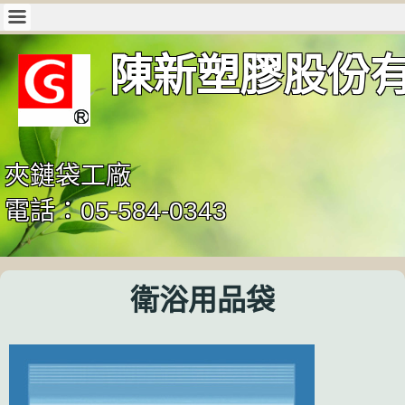
陳新塑膠股份
夾鏈袋工廠
電話：05-584-0343
衛浴用品袋