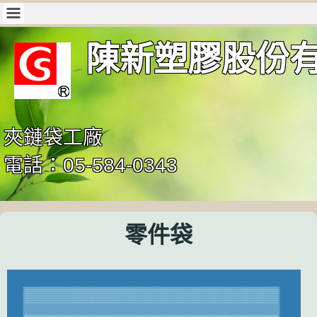
陳新塑膠股份
夾鏈袋工廠
電話：05-584-0343
零件袋